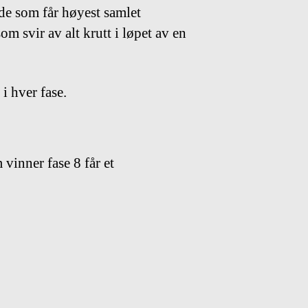
i de som får høyest samlet
m svir av alt krutt i løpet av en
i hver fase.
vinner fase 8 får et